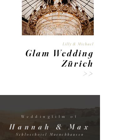
Lilly & Michael
Glam Wedding
Zürich
>
>
Weddingfilm of
Hannah & Max
Schlosshotel Muenchhausen